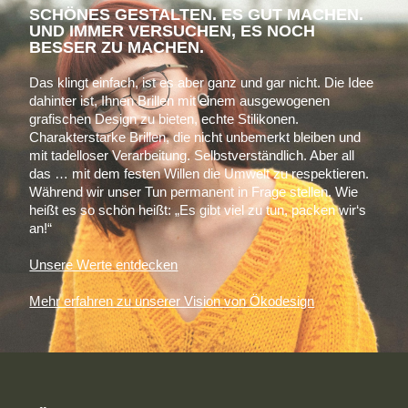
SCHÖNES GESTALTEN. ES GUT MACHEN.
UND IMMER VERSUCHEN, ES NOCH
BESSER ZU MACHEN.
Das klingt einfach, ist es aber ganz und gar nicht. Die Idee
dahinter ist, Ihnen Brillen mit einem ausgewogenen
grafischen Design zu bieten, echte Stilikonen.
Charakterstarke Brillen, die nicht unbemerkt bleiben und
mit tadelloser Verarbeitung. Selbstverständlich. Aber all
das … mit dem festen Willen die Umwelt zu respektieren.
Während wir unser Tun permanent in Frage stellen. Wie
heißt es so schön heißt: „Es gibt viel zu tun, packen wir‘s
an!“
Unsere Werte entdecken
Mehr erfahren zu unserer Vision von Ökodesign