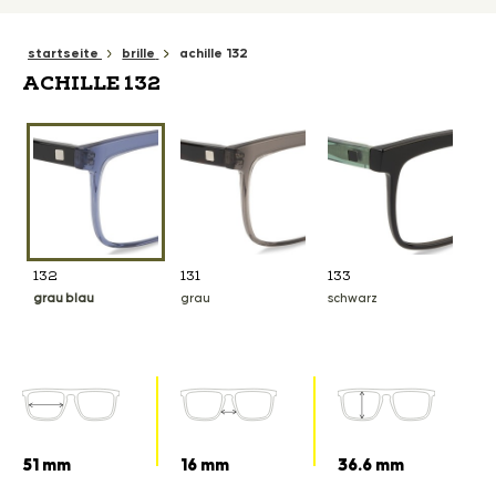
startseite
brille
achille 132
ACHILLE 132
132
131
133
grau blau
grau
schwarz
51 mm
16 mm
36.6 mm