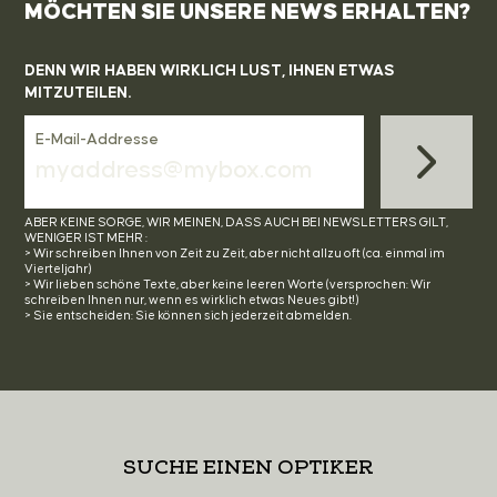
MÖCHTEN SIE UNSERE NEWS ERHALTEN?
DENN WIR HABEN WIRKLICH LUST, IHNEN ETWAS
MITZUTEILEN.
E-Mail-Addresse
ABER KEINE SORGE, WIR MEINEN, DASS AUCH BEI NEWSLETTERS GILT,
WENIGER IST MEHR :
> Wir schreiben Ihnen von Zeit zu Zeit, aber nicht allzu oft (ca. einmal im
Vierteljahr)
> Wir lieben schöne Texte, aber keine leeren Worte (versprochen: Wir
schreiben Ihnen nur, wenn es wirklich etwas Neues gibt!)
> Sie entscheiden: Sie können sich jederzeit abmelden.
SUCHE EINEN OPTIKER