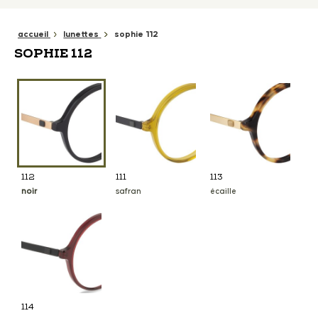
accueil
lunettes
sophie 112
SOPHIE 112
112
111
113
noir
safran
écaille
114