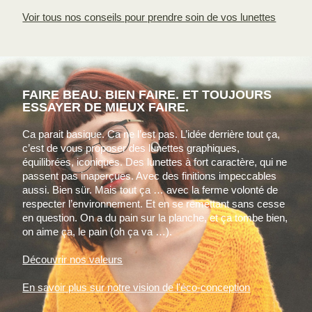
Voir tous nos conseils pour prendre soin de vos lunettes
FAIRE BEAU. BIEN FAIRE. ET TOUJOURS
ESSAYER DE MIEUX FAIRE.
Ca parait basique. Ca ne l’est pas. L’idée derrière tout ça,
c’est de vous proposer des lunettes graphiques,
équilibrées, iconiques. Des lunettes à fort caractère, qui ne
passent pas inaperçues. Avec des finitions impeccables
aussi. Bien sür. Mais tout ça … avec la ferme volonté de
respecter l’environnement. Et en se remettant sans cesse
en question. On a du pain sur la planche, et ça tombe bien,
on aime ça, le pain (oh ça va …).
Découvrir nos valeurs
En savoir plus sur notre vision de l'éco-conception