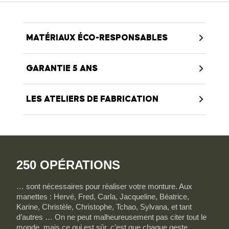
MATÉRIAUX ÉCO-RESPONSABLES
GARANTIE 5 ANS
LES ATELIERS DE FABRICATION
250 OPÉRATIONS
… sont nécessaires pour réaliser votre monture. Aux
manettes : Hervé, Fred, Carla, Jacqueline, Béatrice,
Karine, Christèle, Christophe, Tchao, Sylvana, et tant
d’autres … On ne peut malheureusement pas citer tout le
monde, mais ce qui est sûr, c’est que chaque geste