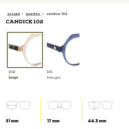
accueil
lunettes
candice 102
CANDICE 102
102
101
beige
bleu gris
51 mm
17 mm
44.3 mm