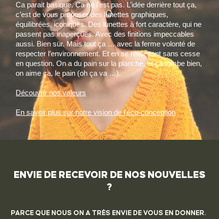
Ca parait basique. Ca ne l’est pas. L’idée derrière tout ça,
c’est de vous proposer des lunettes graphiques,
équilibrées, iconiques. Des lunettes à fort caractère, qui ne
passent pas inaperçues. Avec des finitions impeccables
aussi. Bien sür. Mais tout ça … avec la ferme volonté de
respecter l’environnement. Et en se remettant sans cesse
en question. On a du pain sur la planche, et ça tombe bien,
on aime ça, le pain (oh ça va …).
Découvrir nos valeurs
En savoir plus sur notre vision de l'éco-conception
ENVIE DE RECEVOIR DE NOS NOUVELLES
?
PARCE QUE NOUS ON A TRÈS ENVIE DE VOUS EN DONNER.