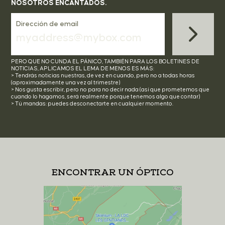
NOSOTROS ENCANTADOS.
Dirección de email
PERO QUE NO CUNDA EL PÁNICO, TAMBIÉN PARA LOS BOLETINES DE
NOTICIAS, APLICAMOS EL LEMA DE MENOS ES MÁS:
> Tendrás noticias nuestras, de vez en cuando, pero no a todas horas
(aproximadamente una vez al trimestre)
> Nos gusta escribir, pero no para no decir nada (así que prometemos que
cuando lo hagamos, será realmente porque tenemos algo que contar)
> Tú mandas: puedes desconectarte en cualquier momento.
ENCONTRAR UN ÓPTICO