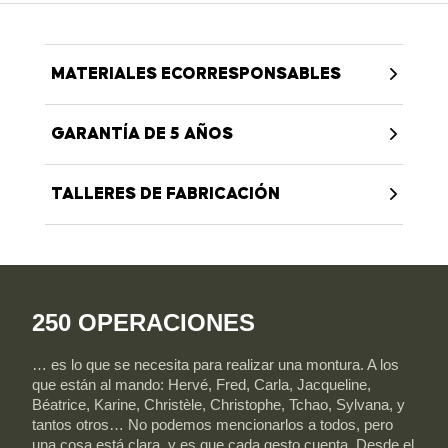
MATERIALES ECORRESPONSABLES
GARANTÍA DE 5 AÑOS
TALLERES DE FABRICACIÓN
250 OPERACIONES
… es lo que se necesita para realizar una montura. A los
que están al mando: Hervé, Fred, Carla, Jacqueline,
Béatrice, Karine, Christèle, Christophe, Tchao, Sylvana, y
tantos otros… No podemos mencionarlos a todos, pero
una cosa está clara, y es que cada gesto cuenta. Desde el