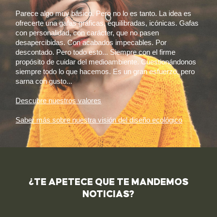
Parece algo muy básico. Pero no lo es tanto. La idea es
ofrecerte una gafas gráficas, equilibradas, icónicas. Gafas
con personalidad, con carácter, que no pasen
desapercibidas. Con acabados impecables. Por
descontado. Pero todo esto... Siempre con el firme
propósito de cuidar del medioambiente. Cuestionándonos
siempre todo lo que hacemos. Es un gran esfuerzo, pero
sarna con gusto...
Descubre nuestros valores
Saber más sobre nuestra visión del diseño ecológico
¿TE APETECE QUE TE MANDEMOS
NOTICIAS?