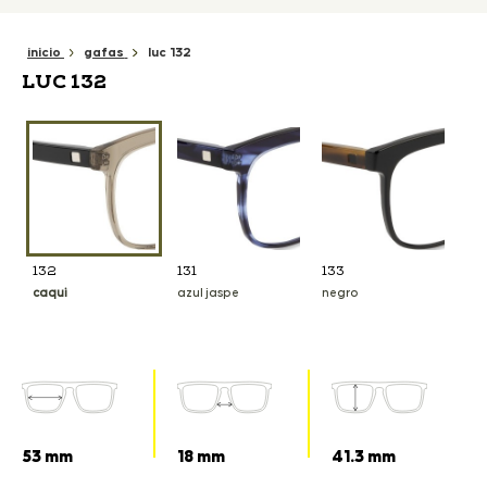
inicio
gafas
luc 132
LUC 132
132
131
133
caqui
azul jaspe
negro
53 mm
18 mm
41.3 mm