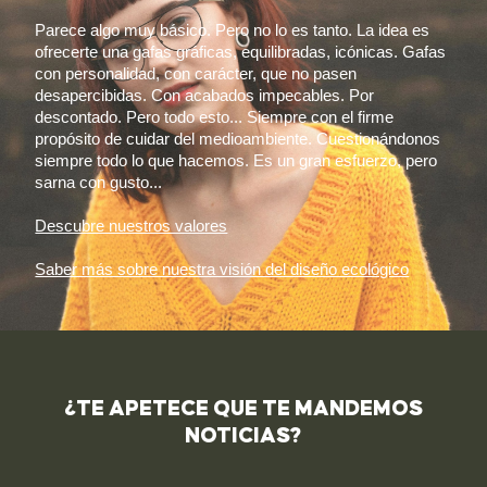
Parece algo muy básico. Pero no lo es tanto. La idea es
ofrecerte una gafas gráficas, equilibradas, icónicas. Gafas
con personalidad, con carácter, que no pasen
desapercibidas. Con acabados impecables. Por
descontado. Pero todo esto... Siempre con el firme
propósito de cuidar del medioambiente. Cuestionándonos
siempre todo lo que hacemos. Es un gran esfuerzo, pero
sarna con gusto...
Descubre nuestros valores
Saber más sobre nuestra visión del diseño ecológico
¿TE APETECE QUE TE MANDEMOS
NOTICIAS?