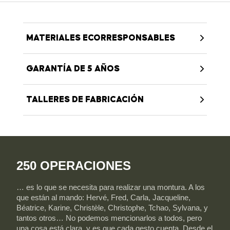
MATERIALES ECORRESPONSABLES
GARANTÍA DE 5 AÑOS
TALLERES DE FABRICACIÓN
250 OPERACIONES
… es lo que se necesita para realizar una montura. A los
que están al mando: Hervé, Fred, Carla, Jacqueline,
Béatrice, Karine, Christèle, Christophe, Tchao, Sylvana, y
tantos otros… No podemos mencionarlos a todos, pero
una cosa está clara, y es que cada gesto cuenta. Desde el