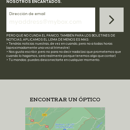
NOSOTROS ENCANTADOS.
Dirección de email
PERO QUE NO CUNDA EL PÁNICO, TAMBIÉN PARA LOS BOLETINES DE
NOTICIAS, APLICAMOS EL LEMA DE MENOS ES MÁS:
> Tendrás noticias nuestras, de vez en cuando, pero no a todas horas
(aproximadamente una vez al trimestre)
> Nos gusta escribir, pero no para no decir nada (así que prometemos que
cuando lo hagamos, será realmente porque tenemos algo que contar)
> Tú mandas: puedes desconectarte en cualquier momento.
ENCONTRAR UN ÓPTICO