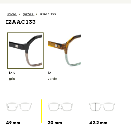
inicio
gafas
izaac 133
IZAAC 133
133
131
gris
verde
49 mm
20 mm
42.2 mm